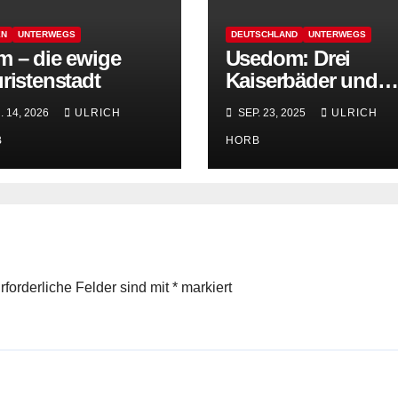
EN
UNTERWEGS
DEUTSCHLAND
UNTERWEGS
 – die ewige
Usedom: Drei
ristenstadt
Kaiserbäder und
mehr
. 14, 2026
ULRICH
SEP. 23, 2025
ULRICH
B
HORB
rforderliche Felder sind mit
*
markiert