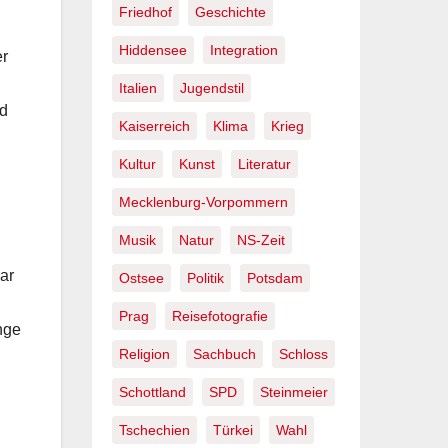
Friedhof
Geschichte
Hiddensee
Integration
er
Italien
Jugendstil
nd
Kaiserreich
Klima
Krieg
Kultur
Kunst
Literatur
Mecklenburg-Vorpommern
Musik
Natur
NS-Zeit
ar
Ostsee
Politik
Potsdam
Prag
Reisefotografie
nge
Religion
Sachbuch
Schloss
Schottland
SPD
Steinmeier
Tschechien
Türkei
Wahl