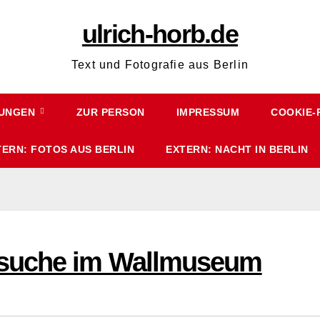
ulrich-horb.de
Text und Fotografie aus Berlin
HUNGEN
ZUR PERSON
IMPRESSUM
COOKIE-R
TERN: FOTOS AUS BERLIN
EXTERN: NACHT IN BERLIN
nsuche im Wallmuseum