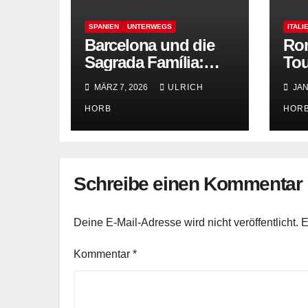
SPANIEN
UNTERWEGS
ITALI
Barcelona und die
Rom
Sagrada Família:
Tou
Was lange währt…
MÄRZ 7, 2026
ULRICH
JAN
HORB
HOR
Schreibe einen Kommentar
Deine E-Mail-Adresse wird nicht veröffentlicht.
E
Kommentar
*