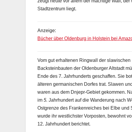
zeugt heute vor allem der mächtige Wall, der
Stadtzentrum liegt.
Anzeige:
Bücher über Oldenburg in Holstein bei Amaz
Vom gut erhaltenen Ringwall der slawischen Fü
Backsteinbauten der Oldenburger Altstadt mü
Ende des 7. Jahrhunderts geschaffen. Sie bot
älteren germanischen Dorfes trat. Slawen un
waren aus dem Dnjepr-Gebiet gekommen. Nac
im
5.
Jahrhundert auf die Wanderung nach We
Ostgrenze des Frankenreiches bei Elbe und 
wurde ihr westlichster Vorposten, bewohnt 
12. Jahrhundert berichtet.