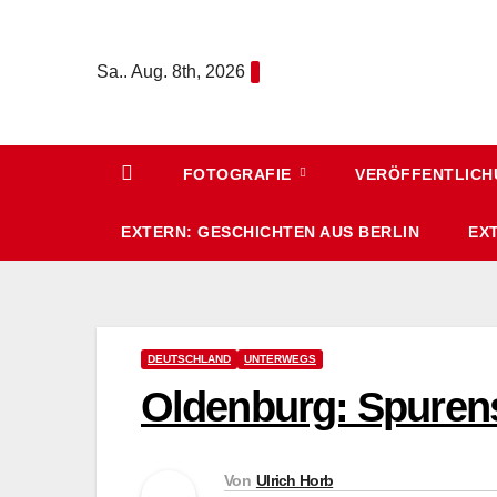
Zum
Inhalt
Sa.. Aug. 8th, 2026
springen
FOTOGRAFIE
VERÖFFENTLIC
EXTERN: GESCHICHTEN AUS BERLIN
EX
DEUTSCHLAND
UNTERWEGS
Oldenburg: Spure
Von
Ulrich Horb