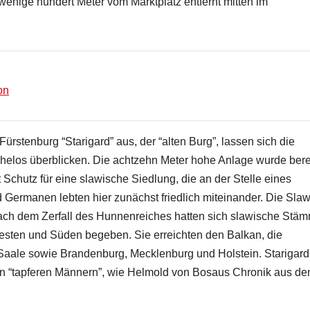
 wenige hundert Meter vom Marktplatz entfernt mitten im
on
rstenburg “Starigard” aus, der “alten Burg”, lassen sich die
helos überblicken. Die achtzehn Meter hohe Anlage wurde bere
 Schutz für eine slawische Siedlung, die an der Stelle eines
d Germanen lebten hier zunächst friedlich miteinander. Die Sla
h dem Zerfall des Hunnenreiches hatten sich slawische Stä
sten und Süden begeben. Sie erreichten den Balkan, die
Saale sowie Brandenburg, Mecklenburg und Holstein. Starigard
von “tapferen Männern”, wie Helmold von Bosaus Chronik aus d