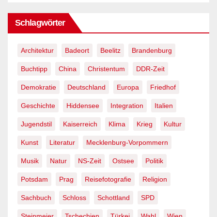
Schlagwörter
Architektur
Badeort
Beelitz
Brandenburg
Buchtipp
China
Christentum
DDR-Zeit
Demokratie
Deutschland
Europa
Friedhof
Geschichte
Hiddensee
Integration
Italien
Jugendstil
Kaiserreich
Klima
Krieg
Kultur
Kunst
Literatur
Mecklenburg-Vorpommern
Musik
Natur
NS-Zeit
Ostsee
Politik
Potsdam
Prag
Reisefotografie
Religion
Sachbuch
Schloss
Schottland
SPD
Steinmeier
Tschechien
Türkei
Wahl
Wien